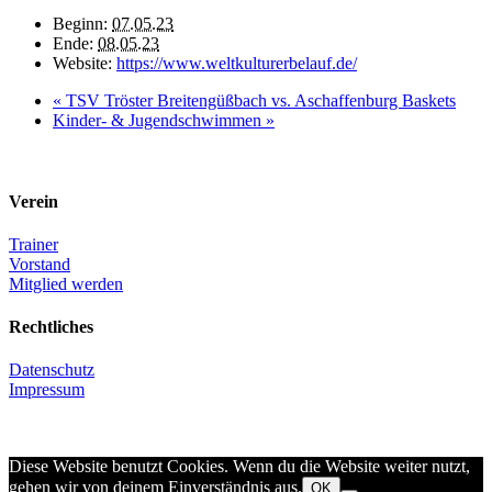
Beginn:
07.05.23
Ende:
08.05.23
Website:
https://www.weltkulturerbelauf.de/
«
TSV Tröster Breitengüßbach vs. Aschaffenburg Baskets
Kinder- & Jugendschwimmen
»
Verein
Trainer
Vorstand
Mitglied werden
Rechtliches
Datenschutz
Impressum
Diese Website benutzt Cookies. Wenn du die Website weiter nutzt,
gehen wir von deinem Einverständnis aus.
OK