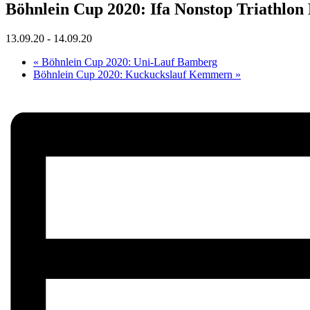
Böhnlein Cup 2020: Ifa Nonstop Triathlo
13.09.20
-
14.09.20
«
Böhnlein Cup 2020: Uni-Lauf Bamberg
Böhnlein Cup 2020: Kuckuckslauf Kemmern
»