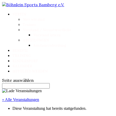
VEREIN
Wer wir sind
Trainer
Vorstand / Verantwortliche
Vorstand intern
ABTEILUNGEN
Ausdauerabteilung
BENEFIZ
TRAINING
KINDERSPORT
KALENDER
MITGLIED WERDEN
Seite auswählen
« Alle Veranstaltungen
Diese Veranstaltung hat bereits stattgefunden.