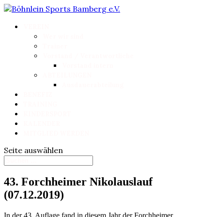
VEREIN
Wer wir sind
Trainer
Vorstand / Verantwortliche
Vorstand intern
ABTEILUNGEN
Ausdauerabteilung
BENEFIZ
TRAINING
KINDERSPORT
KALENDER
MITGLIED WERDEN
Seite auswählen
43. Forchheimer Nikolauslauf
(07.12.2019)
In der 43. Auflage fand in diesem Jahr der Forchheimer