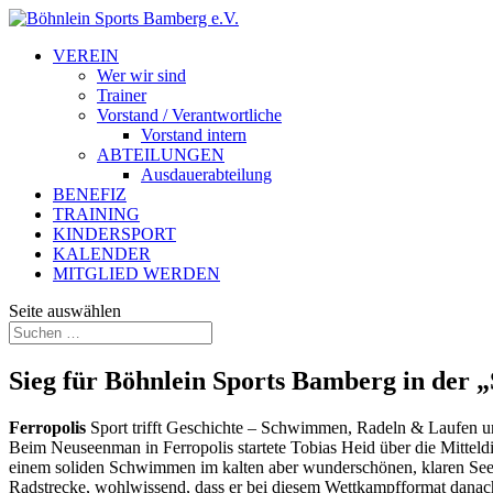
VEREIN
Wer wir sind
Trainer
Vorstand / Verantwortliche
Vorstand intern
ABTEILUNGEN
Ausdauerabteilung
BENEFIZ
TRAINING
KINDERSPORT
KALENDER
MITGLIED WERDEN
Seite auswählen
Sieg für Böhnlein Sports Bamberg in der „
Ferropolis
Sport trifft Geschichte – Schwimmen, Radeln & Laufen u
Beim Neuseenman in Ferropolis startete Tobias Heid über die Mitte
einem soliden Schwimmen im kalten aber wunderschönen, klaren See –
Radstrecke, wohlwissend, dass er bei diesem Wettkampfformat danach